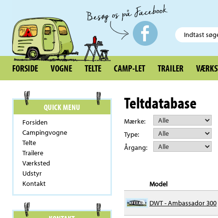
FORSIDE
VOGNE
TELTE
CAMP-LET
TRAILER
VÆRKS
Teltdatabase
QUICK MENU
Mærke:
Forsiden
Campingvogne
Type:
Telte
Årgang:
Trailere
Værksted
Udstyr
Kontakt
Model
DWT - Ambassador 300