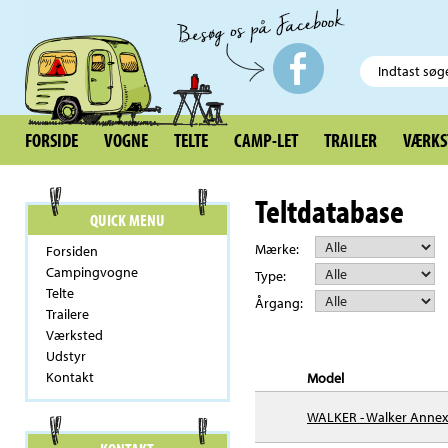
FORSIDE
VOGNE
TELTE
CAMP-LET
TRAILER
VÆRKS
Teltdatabase
QUICK MENU
Mærke:
Forsiden
Campingvogne
Type:
Telte
Årgang:
Trailere
Værksted
Udstyr
Kontakt
Model
WALKER - Walker Annex 