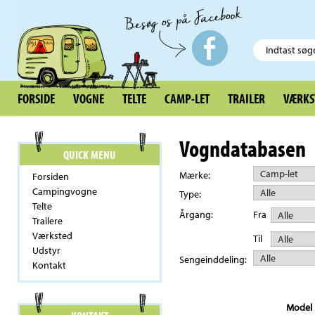
FORSIDE
VOGNE
TELTE
CAMP-LET
TRAILER
VÆRKS
Vogndatabasen
QUICK MENU
Mærke:
Forsiden
Campingvogne
Type:
Telte
Årgang:
Fra
Trailere
Værksted
Til
Udstyr
Sengeinddeling:
Kontakt
Model