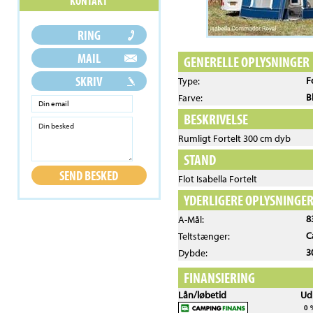
GENERELLE OPLYSNINGER
F
Type:
B
Farve:
BESKRIVELSE
Rumligt Fortelt 300 cm dyb
STAND
Flot Isabella Fortelt
YDERLIGERE OPLYSNINGE
8
A-Mål:
C
Teltstænger:
3
Dybde:
FINANSIERING
Lån/løbetid
Ud
0 