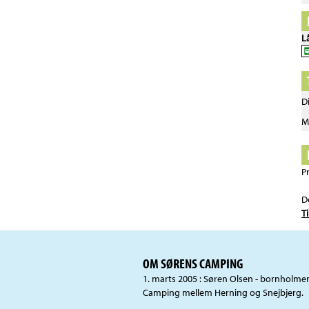
L
D
M
P
D
T
OM SØRENS CAMPING
1. marts 2005 : Søren Olsen - bornholme
Camping mellem Herning og Snejbjerg.