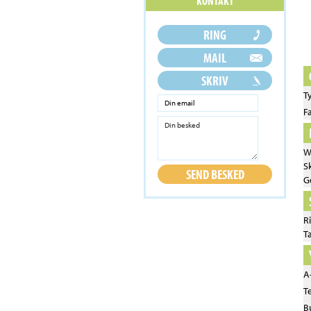
T
F
W
S
Go
R
T
A
T
B