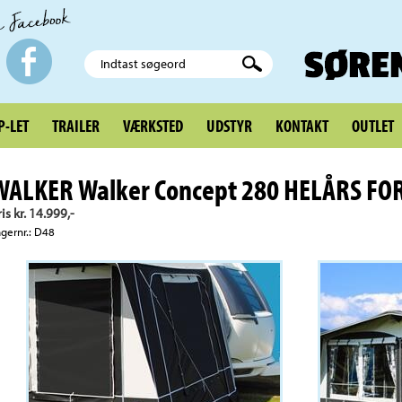
-LET
TRAILER
VÆRKSTED
UDSTYR
KONTAKT
OUTLET
WALKER Walker Concept 280 HELÅRS FO
ris kr. 14.999,-
agernr.: D48