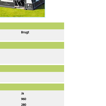
Brugt
Ja
960
280