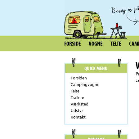
FORSIDE
VOGNE
TELTE
CAMP
QUICK MENU
P
Forsiden
L
Campingvogne
Telte
Trailere
Værksted
Udstyr
Kontakt