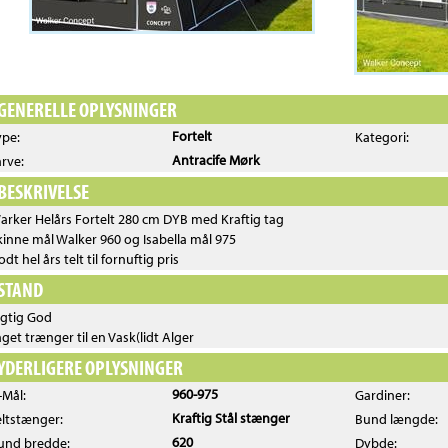
GENERELLE OPLYSNINGER
Fortelt
ype:
Kategori:
Antracife Mørk
arve:
BESKRIVELSE
arker Helårs Fortelt 280 cm DYB med Kraftig tag
kinne mål Walker 960 og Isabella mål 975
dt hel års telt til fornuftig pris
STAND
igtig God
aget trænger til en Vask(lidt Alger
YDERLIGERE OPLYSNINGER
960-975
-Mål:
Gardiner:
Kraftig Stål stænger
eltstænger:
Bund længde:
620
und bredde:
Dybde: