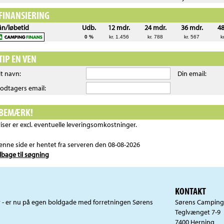
FINANSIERING
ån/løbetid
Udb.
12 mdr.
24 mdr.
36 mdr.
48
0 %
kr. 1.456
kr. 788
kr. 567
k
TIP EN VEN
it navn:
Din email:
odtagers email:
BEMÆRK!
riser er excl. eventuelle leveringsomkostninger.
enne side er hentet fra serveren den 08-08-2026
ilbage til søgning
KONTAKT
r - er nu på egen boldgade med forretningen Sørens
Sørens Camping
Teglvænget 7-9
7400 Herning