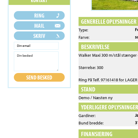
GENERELLE OPLYSNINGER
F
Type:
s
Farve:
BESKRIVELSE
Walker Maxi 300 m/stål stænger
Størrelse: 300
Ring På Telf. 97161418 for LAGE
STAND
Demo / Næsten ny
YDERLIGERE OPLYSNINGE
J
Gardiner:
3
Bund bredde:
FINANSIERING