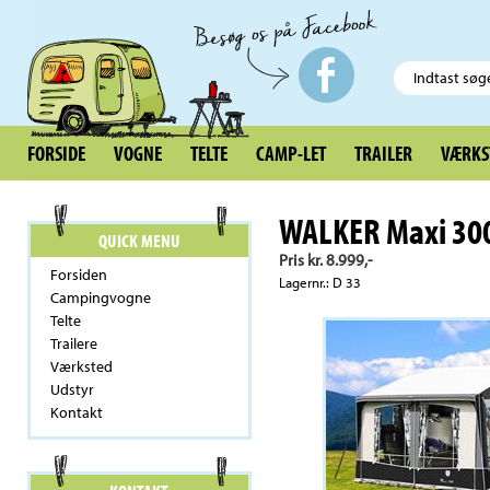
FORSIDE
VOGNE
TELTE
CAMP-LET
TRAILER
VÆRKS
WALKER Maxi 300
QUICK MENU
Pris kr. 8.999,-
Forsiden
Lagernr.: D 33
Campingvogne
Telte
Trailere
Værksted
Udstyr
Kontakt