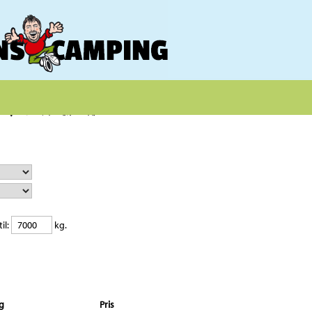
il:
kg.
g
Pris