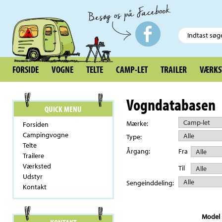
FORSIDE
VOGNE
TELTE
CAMP-LET
TRAILER
VÆRKS
Vogndatabasen
QUICK MENU
Mærke:
Forsiden
Campingvogne
Type:
Telte
Årgang:
Fra
Trailere
Værksted
Til
Udstyr
Sengeinddeling:
Kontakt
Model