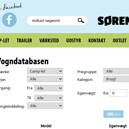
-LET
TRAILER
VÆRKSTED
UDSTYR
KONTAKT
OUTLET
Vogndatabasen
ærke:
Prisgruppe:
ype:
Kategori:
rgang:
Fra
Egenvægt:
fra:
t
Til
engeinddeling:
Model
Egenvægt