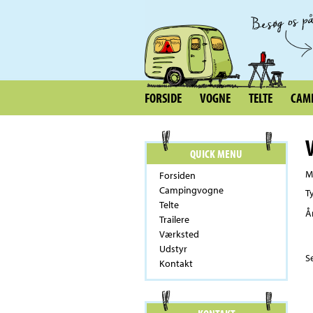
FORSIDE
VOGNE
TELTE
CAMP
QUICK MENU
M
Forsiden
Campingvogne
T
Telte
Å
Trailere
Værksted
Udstyr
S
Kontakt